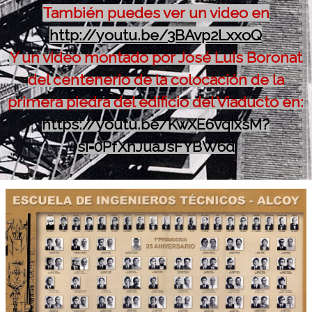
También puedes ver un video en
http://youtu.be/3BAvp2LxxoQ
Y un video montado por José Luis Boronat
del centenerio de la colocación de la
primera piedra del edificio del Viaducto en:
https://youtu.be/KwXE6vqIxsM?
si=0PfXnJuaJsFYBW6d