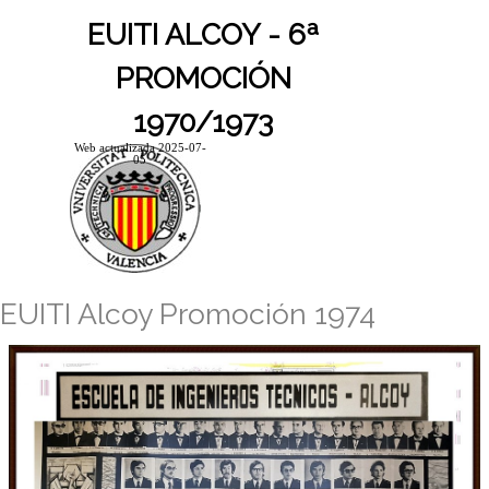
Vaya al Contenido
EUITI ALCOY - 6ª
PROMOCIÓN
1970/1973
Web actualizada 2025-07-
05
Saltar menú
EUITI Alcoy Promoción 1974