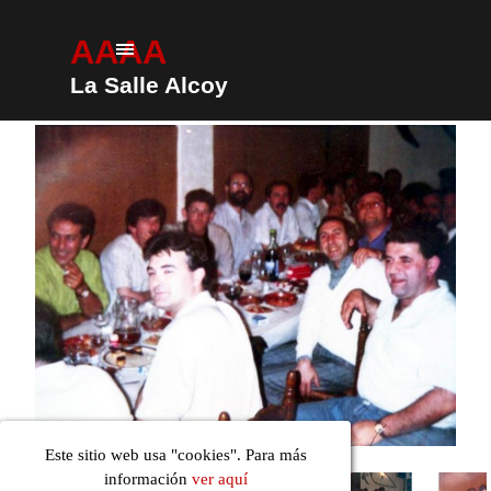
Vaya al Contenido
AAAA
Saltar menú
La Salle Alcoy
Este sitio web usa "cookies". Para más
información
ver aquí