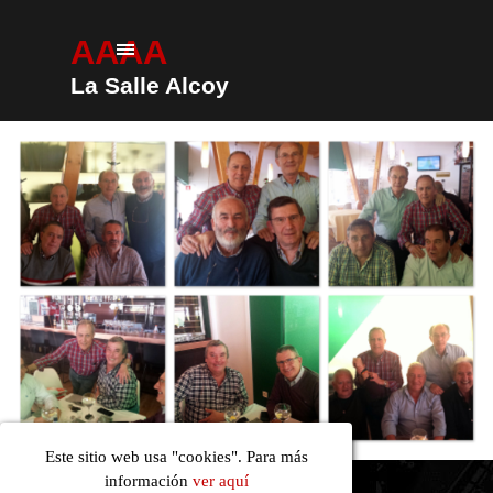
Vaya al Contenido
AAAA
Saltar menú
La Salle Alcoy
Este sitio web usa "cookies". Para más
AAAA
Saltar menú
información
ver aquí