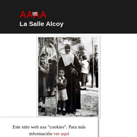
Vaya al Contenido
AAAA
Saltar menú
La Salle Alcoy
Este sitio web usa "cookies". Para más
información
ver aquí