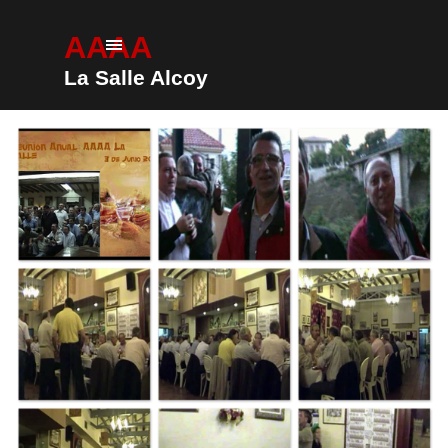
Vaya al Contenido
AAAA
Saltar menú
La Salle Alcoy